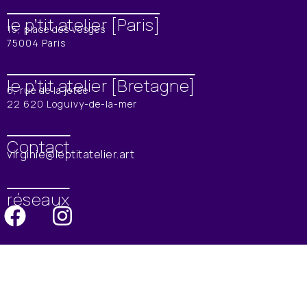
le p’tit atelier [Paris]
15, place des vosges
75004 Paris​
le p’tit atelier [Bretagne]
6, rue de la jetée
22 620 Loguivy-de-la-mer
Contact
virginie@leptitatelier.art
réseaux