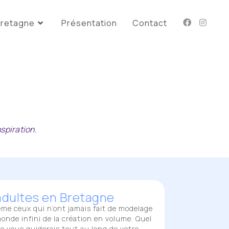
retagne
Présentation
Contact
spiration.
adultes en Bretagne
e ceux qui n’ont jamais fait de modelage
monde infini de la création en volume. Quel
je vous guiderais tout au long de votre